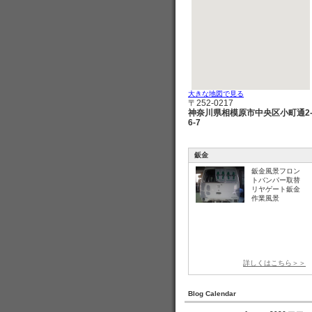
大きな地図で見る
〒252-0217
神奈川県相模原市中央区小町通2
6-7
鈑金
鈑金風景フロン
トバンパー取替
リヤゲート鈑金
作業風景
詳しくはこちら＞＞
Blog Calendar