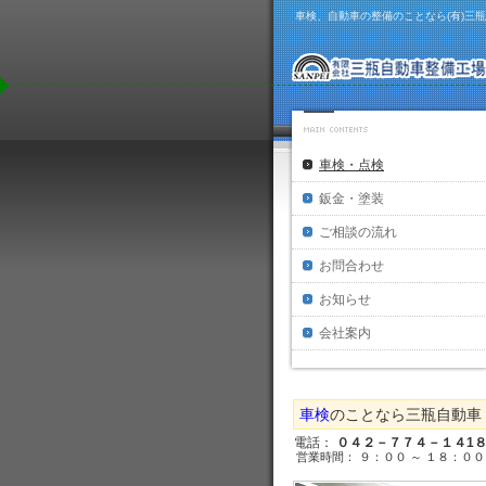
車検、自動車の整備のことなら(有)三
車検・点検
鈑金・塗装
ご相談の流れ
お問合わせ
お知らせ
会社案内
車検
のことなら三瓶自動車
電話：
０４２－７７４－１４1
営業時間： ９：００ ～ １８：００